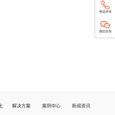
电话咨询
微信咨询
化
解决方案
案例中心
新闻资讯